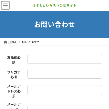
コ
ナ
ン
ビ
テ
ゲ
ン
ー
ツ
シ
お問い合わせ
へ
ョ
ス
ン
キ
に
ッ
移
HOME
お問い合わせ
プ
動
お名前
必
須
フリガナ
必須
メールア
ドレス
必
須
メールア