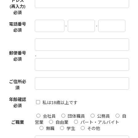
ドレス
(再入力)
必須
電話番号
-
-
必須
郵便番号
-
必須
ご住所
必
須
年齢確認
私は18歳以上です
必須
会社員
団体職員
公務員
自
ご職業
営業
自由業
パート・アルバイト
無職
学生
その他